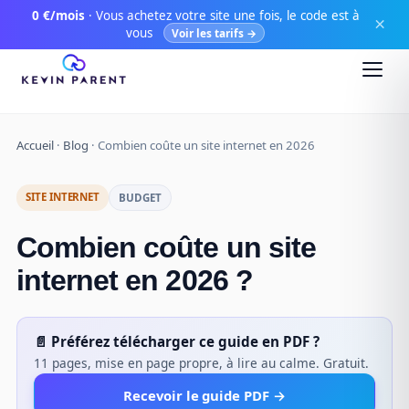
0 €/mois
· Vous achetez votre site une fois, le code est à
×
vous
Voir les tarifs →
Accueil
·
Blog
·
Combien coûte un site internet en 2026
SITE INTERNET
BUDGET
Combien coûte un site
internet en 2026 ?
📄 Préférez télécharger ce guide en PDF ?
11 pages, mise en page propre, à lire au calme. Gratuit.
Recevoir le guide PDF →